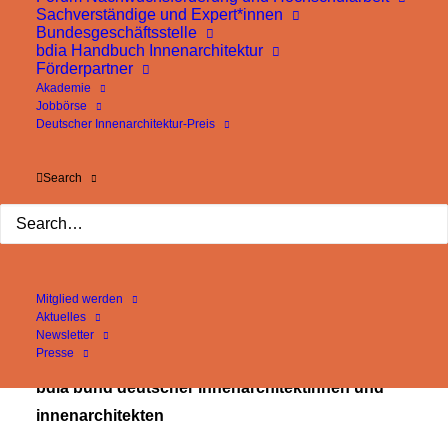
hier aus findest du schnell wieder den richtigen Weg.
Sachverständige und Expert*innen
Bundesgeschäftsstelle
bdia Handbuch Innenarchitektur
Falls du glaubst, dass hier etwas nicht stimmt, freuen
Förderpartner
wir uns über einen Hinweis.
Akademie
Jobbörse
Deutscher Innenarchitektur-Preis
bdia Startseite
Search
Mitglied werden
Aktuelles
Newsletter
Presse
bdia bund deutscher innenarchitektinnen und
innenarchitekten