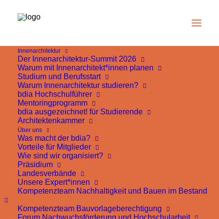
Innenarchitektur
Der Innenarchitektur-Summit 2026
Warum mit Innenarchitekt*innen planen
Studium und Berufsstart
Seite nicht gefunden
Warum Innenarchitektur studieren?
bdia Hochschulführer
Mentoringprogramm
bdia ausgezeichnet! für Studierende
Architektenkammer
Über uns
Was macht der bdia?
Ups, diese Seite gibt es nicht mehr …
Vorteile für Mitglieder
Wie sind wir organisiert?
Präsidium
Landesverbände
Unsere Expert*innen
Die Seite, die du aufrufen möchtest, existiert leider
Kompetenzteam Nachhaltigkeit und Bauen im Bestand
nicht mehr, wurde verschoben oder die Adresse
Kompetenzteam Bauvorlageberechtigung
enthält einen kleinen Fehler. Aber keine Sorge – von
Forum Nachwuchsförderung und Hochschularbeit