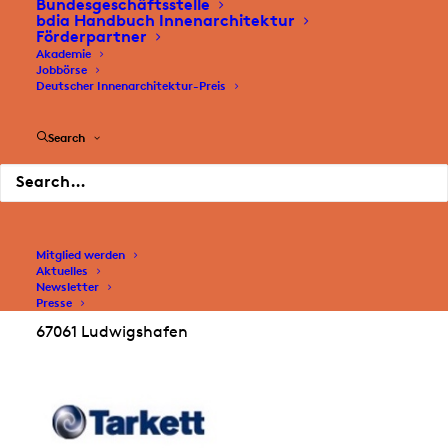
Bundesgeschäftsstelle
bdia Handbuch Innenarchitektur
der Groß- und Fachhandel sowie das
Förderpartner
bodenlegende Handwerk.
Akademie
Jobbörse
Deutscher Innenarchitektur-Preis
Tarkett Holding GmbH
Search
Tilo Höbel
General Manager DACH
T: 0621 – 681 723 12
tilo.hoebel@tarkett.com
Mitglied werden
www.tarkett.de
Aktuelles
Newsletter
Rheinallee 13
Presse
67061 Ludwigshafen