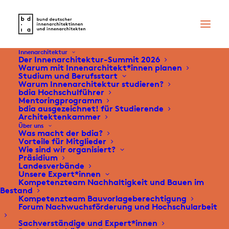
Innenarchitektur
Der Innenarchitektur-Summit 2026
Warum mit Innenarchitekt*innen planen
Studium und Berufsstart
Tarkett ist bdia
Warum Innenarchitektur studieren?
bdia Hochschulführer
Mentoringprogramm
Förderpartner
bdia ausgezeichnet! für Studierende
Architektenkammer
Über uns
Was macht der bdia?
Vorteile für Mitglieder
Wie sind wir organisiert?
Präsidium
Landesverbände
Tarkett gehört zu den weltweit größten
Unsere Expert*innen
Kompetenzteam Nachhaltigkeit und Bauen im
Herstellern von Bodenbelägen für den Objekt-
Bestand
Kompetenzteam Bauvorlageberechtigung
und Wohnbereich sowie Sportböden.
Forum Nachwuchsförderung und Hochschularbeit
Architekt*innen, Entscheider*innen und
Sachverständige und Expert*innen
Objekteure gehören ebenso zu den Partnern wie