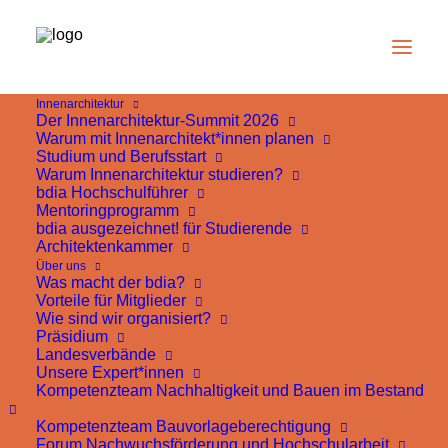
Innenarchitektur
Der Innenarchitektur-Summit 2026
Warum mit Innenarchitekt*innen planen
Studium und Berufsstart
V & B Fliesen ist bdia
Warum Innenarchitektur studieren?
bdia Hochschulführer
Förderpartner
Mentoringprogramm
bdia ausgezeichnet! für Studierende
Architektenkammer
Über uns
Was macht der bdia?
Vorteile für Mitglieder
Wie sind wir organisiert?
Innovatives Fliesendesign nach höchsten
Präsidium
Landesverbände
Qualitätsansprüchen. Die V&B Fliesen GmbH fertigt
Unsere Expert*innen
Kompetenzteam Nachhaltigkeit und Bauen im Bestand
Fliesen der Marke Villeroy & Boch und gehört zu den
führenden Keramikherstellern der Welt.
Kompetenzteam Bauvorlageberechtigung
Forum Nachwuchsförderung und Hochschularbeit
Aus hochwertigen Materialien entstehen