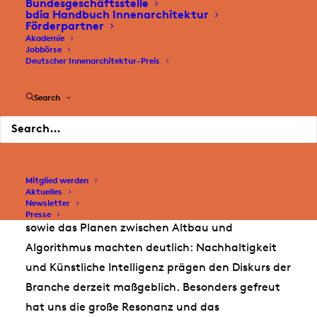
Bundesgeschäftsstelle
bdia Handbuch Innenarchitektur
bdia ins neue Jahr: In der zweiten Januarwoche
Förderpartner
veranstalteten wir auf der Heimtextil 2026 in
Akademie
Jobbörse
Frankfurt am Main drei
Talk & Tour-Rundgänge
Deutscher Innenarchitektur-Preis
unter dem Leitthema der Messe „Lead the
change!“.
Search
Im Fokus der Gespräche standen
aktuelle
Herausforderungen und zukunftsweisende
Fragestellungen der Innenarchitektur
. Themen
Mitglied werden
wie rückbaubare Innenräume, die
Aktuelles
Newsletter
Transformation von Arbeits- und Teeküchen
Presse
sowie das Planen zwischen Altbau und
Algorithmus machten deutlich: Nachhaltigkeit
und Künstliche Intelligenz prägen den Diskurs der
Branche derzeit maßgeblich. Besonders gefreut
hat uns die große Resonanz und das