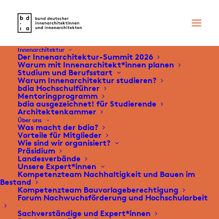
Innenarchitektur
Der Innenarchitektur-Summit 2026
Warum mit Innenarchitekt*innen planen
Studium und Berufsstart
Lead the Change! Der
Warum Innenarchitektur studieren?
bdia Hochschulführer
Mentoringprogramm
bdia auf der
bdia ausgezeichnet! für Studierende
Architektenkammer
Heimtextil 2026
Über uns
Was macht der bdia?
Vorteile für Mitglieder
Wie sind wir organisiert?
29. Januar 2026
Präsidium
Landesverbände
Unsere Expert*innen
Kompetenzteam Nachhaltigkeit und Bauen im
Bestand
Kompetenzteam Bauvorlageberechtigung
Talk & Tours auf der Heimtextil 2026
Forum Nachwuchsförderung und Hochschularbeit
Sachverständige und Expert*innen
Mit viel Schwung und Rückenwind startete der